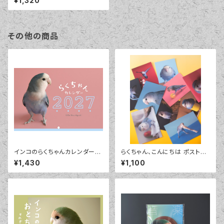
¥1,320
サイン可
その他の商品
インコのらくちゃんカレンダー2
らくちゃん、こんにちは ポストカ
027
ードセット
¥1,430
¥1,100