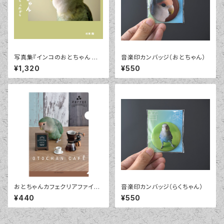
写真集『インコのおとちゃん そ
音楽印カンバッジ（おとちゃん）
れから これから』（小学館）著者
¥1,320
¥550
サイン可
おとちゃんカフェクリアファイル
音楽印カンバッジ（らくちゃん）
（A4)
¥440
¥550